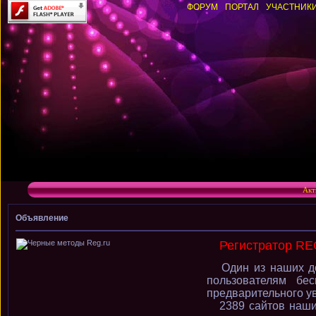
ФОРУМ
ПОРТАЛ
УЧАСТНИК
Акт
Объявление
Регистратор RE
Один из наших до
пользователям бе
предварительного у
2389 сайтов наши