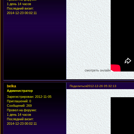
1 день 14 часов
Последний визит:
2014-12-23 00:02:11
смотреть онлайн
belka
Поделиться
2012-12-26 05:32:13
Администратор
Зарегистрирован
: 2012-11-05
Приглашений:
0
Сообщений:
269
Провел на форуме:
1 день 14 часов
Последний визит:
2014-12-23 00:02:11