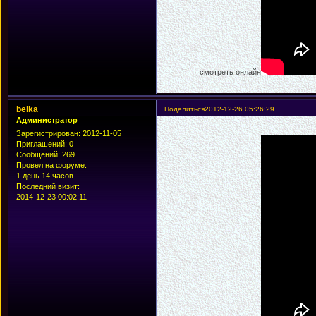
смотреть онлайн
belka
Поделиться
2012-12-26 05:26:29
Администратор
Зарегистрирован
: 2012-11-05
Приглашений:
0
Сообщений:
269
Провел на форуме:
1 день 14 часов
Последний визит:
2014-12-23 00:02:11