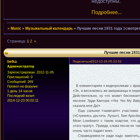
недоступны.
Подробнее...
»
Music
»
Музыкальный календарь
»
Лучшие песни 1931 года ‡смотре
Страница:
1
2
»
Лучшие песни 1931
belka
Поделиться
2012-12-26 05:23:52
Администратор
Зарегистрирован
: 2012-11-05
Приглашений:
0
Сообщений:
269
В комментариях к видеороликам с фраг
Провел на форуме:
«Эх, и веселились же американцы в пери
1 день 14 часов
Последний визит:
Действительно, ну что может беспокои
2014-12-23 00:02:11
песенке Эдди Кантора «Yes Yes My Baby
сказала мне Да!»
Еще сильнее «зажигают» участники «г
(«Стремясь достичь Луны»). Бин Кросби
Mean Lowdown» с таким азартом, что д
этого «party». Правда, слова песни не та
очень часто падает вниз.
Справедливости ради надо заметить, 