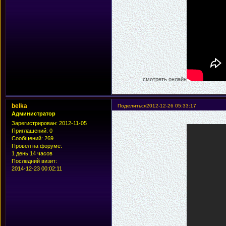
смотреть онлайн
belka
Поделиться
2012-12-26 05:33:17
Администратор
Зарегистрирован
: 2012-11-05
Приглашений:
0
Сообщений:
269
Провел на форуме:
1 день 14 часов
Последний визит:
2014-12-23 00:02:11