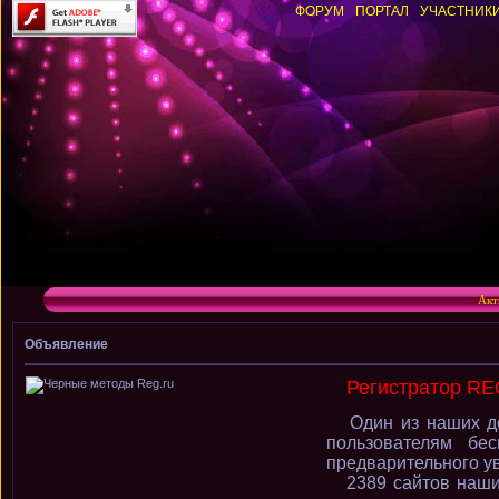
ФОРУМ
ПОРТАЛ
УЧАСТНИК
Акт
Объявление
Регистратор RE
Один из наших до
пользователям бе
предварительного у
2389 сайтов наши