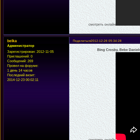
смотреть онлайн
belka
Поделиться
2012-12-26 05:34:28
Администратор
Bing Crosby, Bebe Danie
Зарегистрирован
: 2012-11-05
Приглашений:
0
Сообщений:
269
Провел на форуме:
1 день 14 часов
Последний визит:
2014-12-23 00:02:11
смотреть онлайн