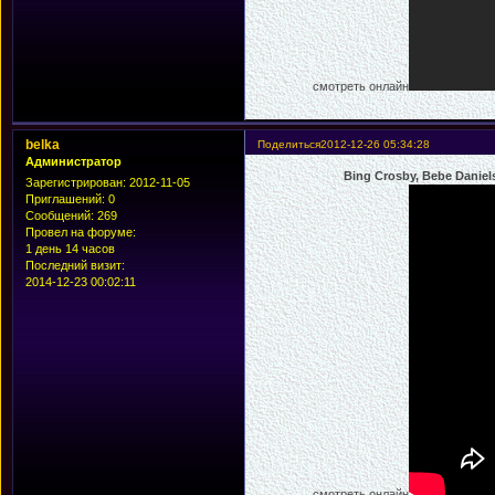
смотреть онлайн
belka
Поделиться
2012-12-26 05:34:28
Администратор
Bing Crosby, Bebe Danie
Зарегистрирован
: 2012-11-05
Приглашений:
0
Сообщений:
269
Провел на форуме:
1 день 14 часов
Последний визит:
2014-12-23 00:02:11
смотреть онлайн