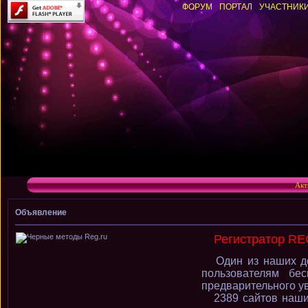
ФОРУМ
ПОРТАЛ
УЧАСТНИК
Акт
Объявление
Регистратор RE
Один из наших до
пользователям бе
предварительного у
2389 сайтов наши