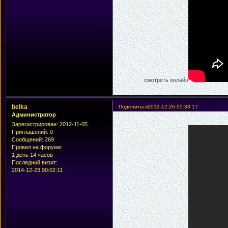
смотреть онлайн
belka
Поделиться
2012-12-26 05:33:17
Администратор
Зарегистрирован
: 2012-11-05
Приглашений:
0
Сообщений:
269
Провел на форуме:
1 день 14 часов
Последний визит:
2014-12-23 00:02:11