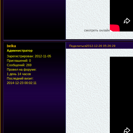
смотреть онлайн
belka
Поделиться
2012-12-26 05:26:29
Администратор
Зарегистрирован
: 2012-11-05
Приглашений:
0
Сообщений:
269
Провел на форуме:
1 день 14 часов
Последний визит:
2014-12-23 00:02:11