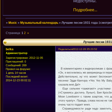
недоступны.
Подробнее...
»
Music
»
Музыкальный календарь
»
Лучшие песни 1931 года ‡смотре
Страница:
1
2
»
Лучшие песни 1931
belka
Поделиться
2012-12-26 05:23:52
Администратор
Зарегистрирован
: 2012-11-05
Приглашений:
0
Сообщений:
269
В комментариях к видеороликам с фраг
Провел на форуме:
«Эх, и веселились же американцы в пери
1 день 14 часов
Последний визит:
Действительно, ну что может беспокои
2014-12-23 00:02:11
песенке Эдди Кантора «Yes Yes My Baby
сказала мне Да!»
Еще сильнее «зажигают» участники «г
(«Стремясь достичь Луны»). Бин Кросби
Mean Lowdown» с таким азартом, что д
этого «party». Правда, слова песни не та
очень часто падает вниз.
Справедливости ради надо заметить, 