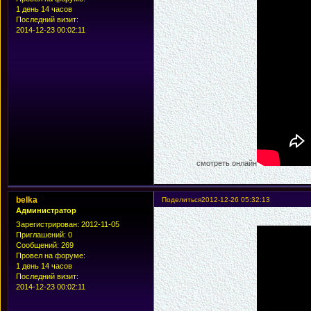
1 день 14 часов
Последний визит:
2014-12-23 00:02:11
смотреть онлайн
belka
Поделиться
2012-12-26 05:32:13
Администратор
Зарегистрирован
: 2012-11-05
Приглашений:
0
Сообщений:
269
Провел на форуме:
1 день 14 часов
Последний визит:
2014-12-23 00:02:11